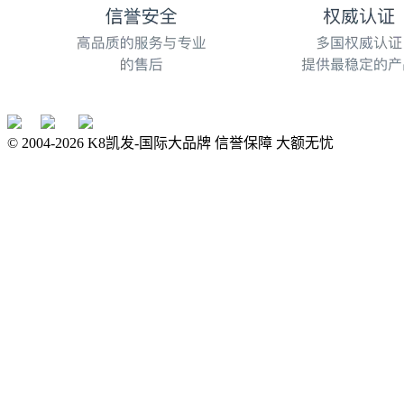
© 2004-
2026
K8凯发-国际大品牌 信誉保障 大额无忧