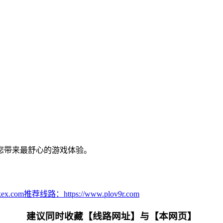
您带来最舒心的游戏体验。
kex.com
推荐线路：
https://www.plov9r.com
建议同时收藏【线路网址】与【本网页】