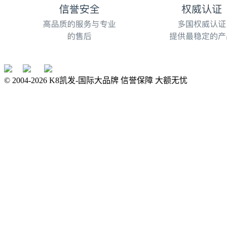
© 2004-
2026
K8凯发-国际大品牌 信誉保障 大额无忧