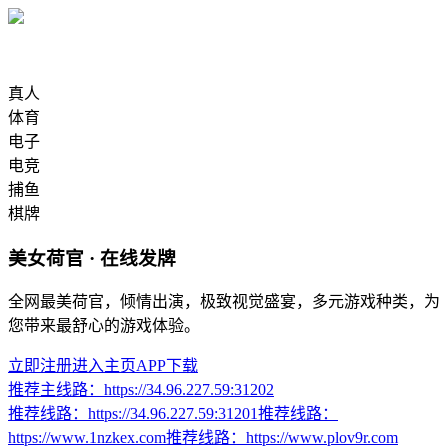
真人
体育
电子
电竞
捕鱼
棋牌
美女荷官 · 在线发牌
全网最美荷官，倾情出演，极致视觉盛宴，多元游戏种类，为
您带来最舒心的游戏体验。
立即注册
进入主页
APP下载
推荐主线路：
https://34.96.227.59:31202
推荐线路：
https://34.96.227.59:31201
推荐线路：
https://www.1nzkex.com
推荐线路：
https://www.plov9r.com