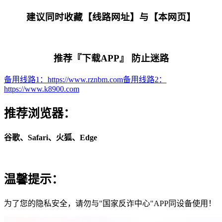
建议同时收藏【线路网址】与【本网页】
推荐『下载APP』 防止迷路
备用线路
1
：
https://www.rznbm.com
备用线路
2
：
https://www.k8900.com
推荐浏览器：
谷歌、Safari、火狐、Edge
温馨提示：
为了您的隐私安全，请勿与"国家反诈中心"APP同设备使用！