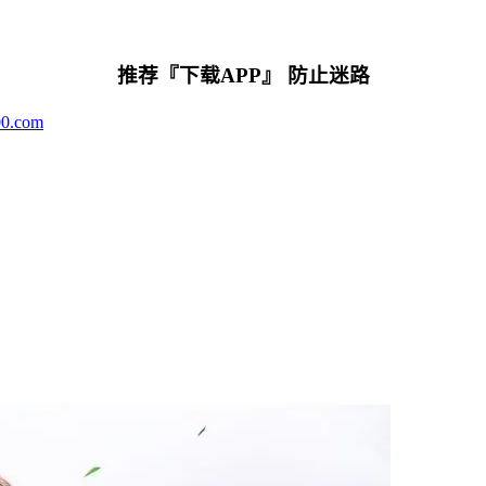
推荐『下载APP』 防止迷路
00.com