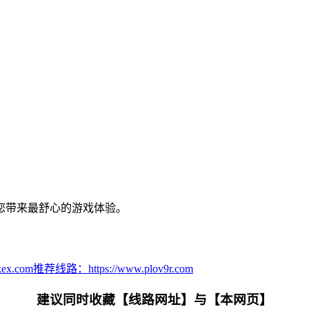
您带来最舒心的游戏体验。
kex.com
推荐线路：
https://www.plov9r.com
建议同时收藏【线路网址】与【本网页】