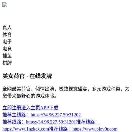
真人
体育
电子
电竞
捕鱼
棋牌
美女荷官 · 在线发牌
全网最美荷官，倾情出演，极致视觉盛宴，多元游戏种类，为
您带来最舒心的游戏体验。
立即注册
进入主页
APP下载
推荐主线路：
https://34.96.227.59:31202
推荐线路：
https://34.96.227.59:31201
推荐线路：
https://www.1nzkex.com
推荐线路：
https://www.plov9r.com