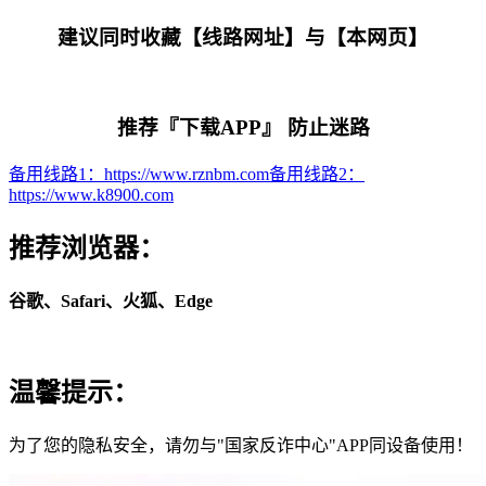
建议同时收藏【线路网址】与【本网页】
推荐『下载APP』 防止迷路
备用线路
1
：
https://www.rznbm.com
备用线路
2
：
https://www.k8900.com
推荐浏览器：
谷歌、Safari、火狐、Edge
温馨提示：
为了您的隐私安全，请勿与"国家反诈中心"APP同设备使用！