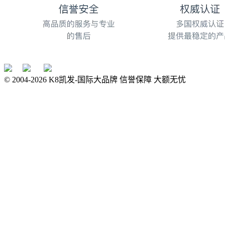
© 2004-
2026
K8凯发-国际大品牌 信誉保障 大额无忧