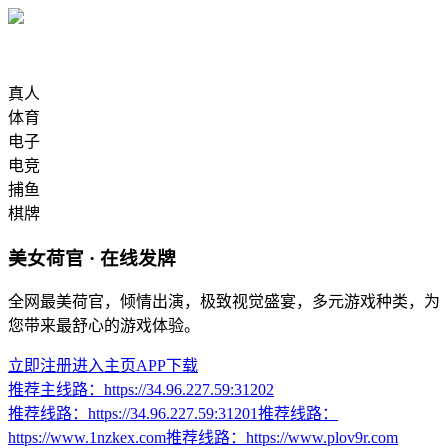
真人
体育
电子
电竞
捕鱼
棋牌
美女荷官 · 在线发牌
全网最美荷官，倾情出演，极致视觉盛宴，多元游戏种类，为
您带来最舒心的游戏体验。
立即注册
进入主页
APP下载
推荐主线路：
https://34.96.227.59:31202
推荐线路：
https://34.96.227.59:31201
推荐线路：
https://www.1nzkex.com
推荐线路：
https://www.plov9r.com